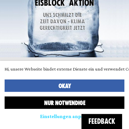
EISBLOCK 8/21
Hi, unsere Webseite bindet externe Dienste ein und verwendet C
Geschrieben von
XRFreiburg
am
07.08.2021
OKAY
NUR NOTWENDIGE
Einstellungen anpassen
Triggerwarnung: Galgen - Diese Aktion
FEEDBACK
kann Sie sowohl auf individueller, wie auch