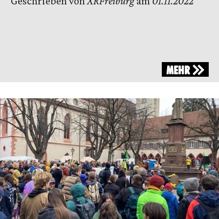
Geschrieben von
XRFreiburg
am
01.11.2022
MEHR