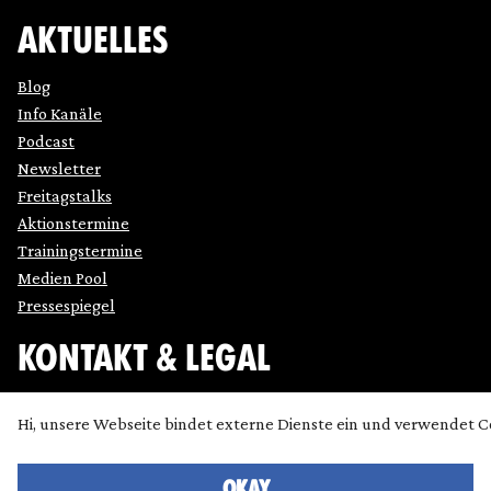
AKTUELLES
Blog
Info Kanäle
Podcast
Newsletter
Freitagstalks
Aktionstermine
Trainingstermine
Medien Pool
Pressespiegel
KONTAKT & LEGAL
Impressum
Hi, unsere Webseite bindet externe Dienste ein und verwendet C
Datenschutz
Cookie Einstellung anpassen
OKAY
Kontakt