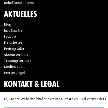
Rebellionskonsens
AKTUELLES
Blog
Info Kanäle
Podcast
Newsletter
Freitagstalks
Aktionstermine
Trainingstermine
Medien Pool
Pressespiegel
KONTAKT & LEGAL
Impressum
Hi, unsere Webseite bindet externe Dienste ein und verwendet C
Datenschutz
Cookie Einstellung anpassen