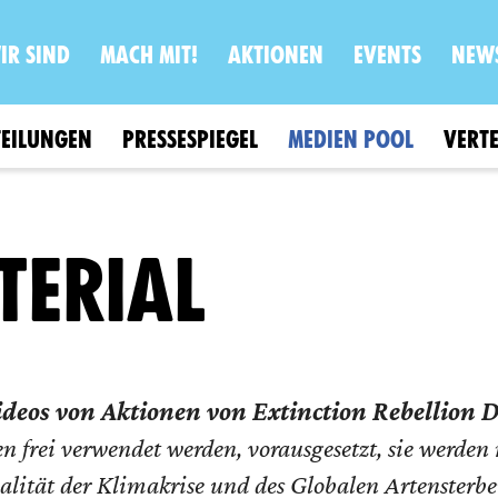
IR SIND
MACH MIT!
AKTIONEN
EVENTS
NEW
TEILUNGEN
PRESSESPIEGEL
MEDIEN POOL
VERTE
TERIAL
ideos von Aktionen von Extinction Rebellion 
en frei verwendet werden, vorausgesetzt, sie werden
ealität der Klimakrise und des Globalen Artensterb