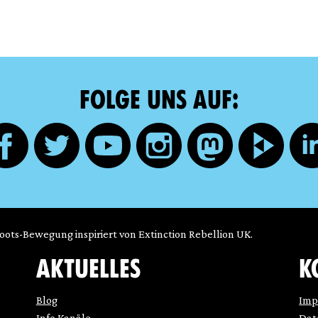
FOLGE UNS AUF:
roots-Bewegung inspiriert von Extinction Rebellion UK.
AKTUELLES
K
Blog
Imp
Info Kanäle
Dat