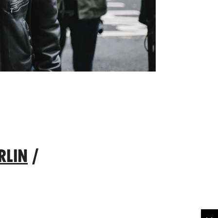
RLIN
/