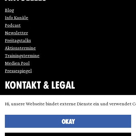
Blog
Info Kanäle
Podcast
Newsletter
Freitagstalks
Aktionstermine
Trainingstermine
Medien Pool
Pressespiegel
KONTAKT & LEGAL
Impressum
Hi, unsere Webseite bindet externe Dienste ein und verwendet C
Datenschutz
Cookie Einstellung anpassen
OKAY
Kontakt
Presse