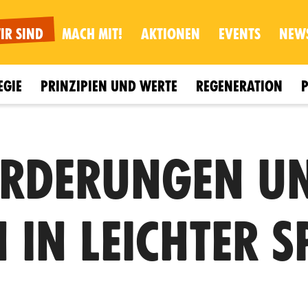
IR SIND
MACH MIT!
AKTIONEN
EVENTS
NEW
EGIE
PRINZIPIEN UND WERTE
REGENERATION
ORDERUNGEN U
N IN LEICHTER 