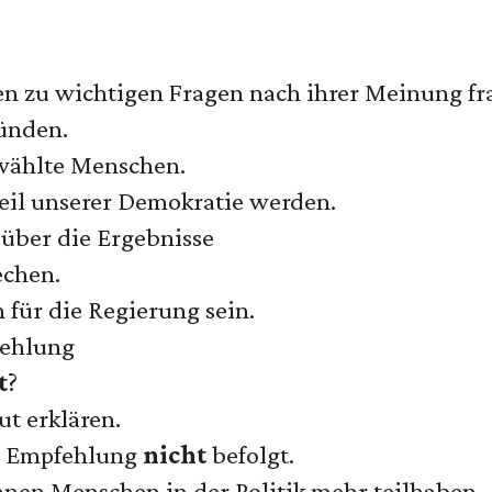
n zu wichtigen Fragen nach ihrer Meinung fr
ründen.
ewählte Menschen.
teil unserer Demokratie werden.
über die Ergebnisse
echen.
 für die Regierung sein.
fehlung
t
?
t erklären.
e Empfehlung
nicht
befolgt.
nen Menschen in der Politik mehr teilhaben.