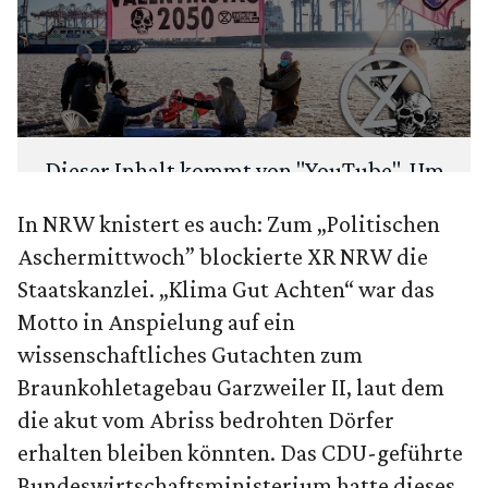
Dieser Inhalt kommt von "
YouTube
". Um
deine Privatsphäre zu schützen, fragen
In NRW knistert es auch: Zum „Politischen
wir zuerst: Möchtest du den Inhalt laden?
Aschermittwoch” blockierte XR NRW die
Staatskanzlei. „Klima Gut Achten“ war das
ANSEHEN
IMMER LADEN
Motto in Anspielung auf ein
wissenschaftliches Gutachten zum
Braunkohletagebau Garzweiler II, laut dem
die akut vom Abriss bedrohten Dörfer
erhalten bleiben könnten. Das CDU-geführte
Bundeswirtschaftsministerium hatte dieses