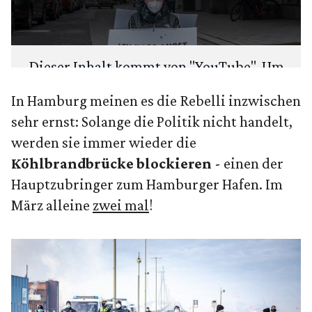
Dieser Inhalt kommt von "
YouTube
". Um
deine Privatsphäre zu schützen, fragen
In Hamburg meinen es die Rebelli inzwischen
wir zuerst: Möchtest du den Inhalt laden?
sehr ernst: Solange die Politik nicht handelt,
werden sie immer wieder die
ANSEHEN
IMMER LADEN
Köhlbrandbrücke blockieren
- einen der
Hauptzubringer zum Hamburger Hafen. Im
März alleine
zwei mal
!