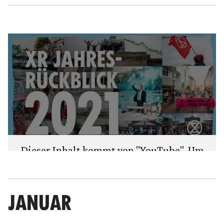
Dieser Inhalt kommt von "
YouTube
". Um
deine Privatsphäre zu schützen, fragen
wir zuerst: Möchtest du den Inhalt laden?
JANUAR
ANSEHEN
IMMER LADEN