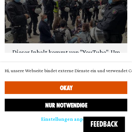
Dieser Inhalt kommt von "
YouTube
". Um
deine Privatsphäre zu schützen, fragen
wir zuerst: Möchtest du den Inhalt laden?
Hi, unsere Webseite bindet externe Dienste ein und verwendet C
ANSEHEN
IMMER LADEN
OKAY
NUR NOTWENDIGE
Einstellungen anpassen
FEEDBACK
Dieser Inhalt kommt von "
YouTube
". Um