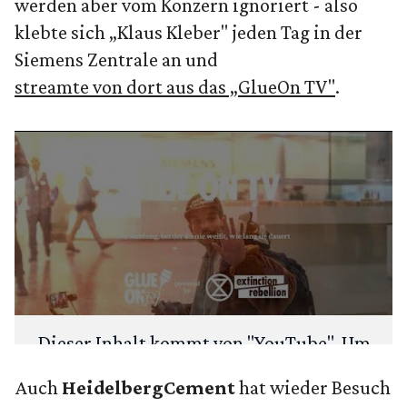
werden aber vom Konzern ignoriert - also
klebte sich „Klaus Kleber" jeden Tag in der
Siemens Zentrale an und
streamte von dort aus das „GlueOn TV"
.
Dieser Inhalt kommt von "
YouTube
". Um
deine Privatsphäre zu schützen, fragen
Auch
HeidelbergCement
hat wieder Besuch
wir zuerst: Möchtest du den Inhalt laden?