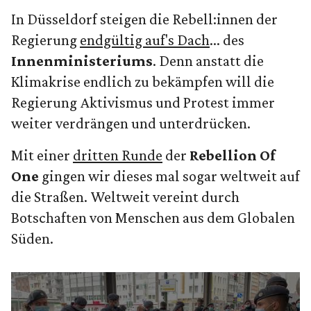
deine Privatsphäre zu schützen, fragen
In Düsseldorf steigen die Rebell:innen der
wir zuerst: Möchtest du den Inhalt laden?
Regierung
endgültig auf's Dach
... des
Innenministeriums
. Denn anstatt die
ANSEHEN
IMMER LADEN
Klimakrise endlich zu bekämpfen will die
Regierung Aktivismus und Protest immer
weiter verdrängen und unterdrücken.
Mit einer
dritten Runde
der
Rebellion Of
One
gingen wir dieses mal sogar weltweit auf
die Straßen. Weltweit vereint durch
Botschaften von Menschen aus dem Globalen
Süden.