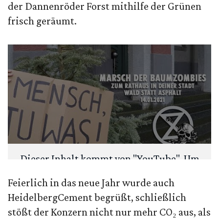
der Dannenröder Forst mithilfe der Grünen
frisch geräumt.
Dieser Inhalt kommt von "
YouTube
". Um
deine Privatsphäre zu schützen, fragen
Feierlich in das neue Jahr wurde auch
wir zuerst: Möchtest du den Inhalt laden?
HeidelbergCement begrüßt, schließlich
stößt der Konzern nicht nur mehr CO₂ aus, als
ANSEHEN
IMMER LADEN