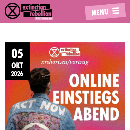
MENU
05
OKT
2026