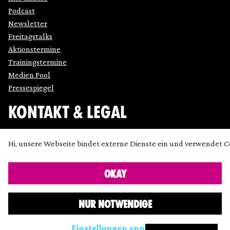
Podcast
Newsletter
Freitagstalks
Aktionstermine
Trainingstermine
Medien Pool
Pressespiegel
KONTAKT & LEGAL
Impressum
Hi, unsere Webseite bindet externe Dienste ein und verwendet C
Datenschutz
Cookie Einstellung anpassen
OKAY
Kontakt
Presse
NUR NOTWENDIGE
Icons made by
SimpleIcon
,
Freepik
,
Bogdan Rosu
and
Dave Gandy
and
Chanut
from
www.flaticon.com
are licensed
Einstellungen anpassen