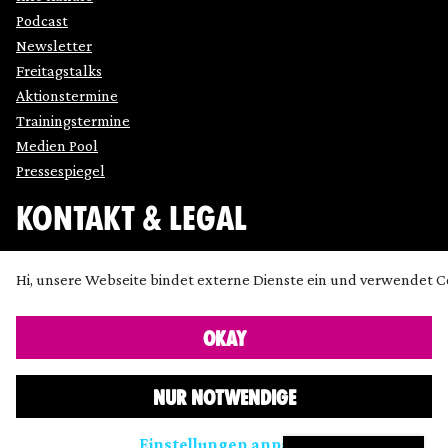
Podcast
Newsletter
Freitagstalks
Aktionstermine
Trainingstermine
Medien Pool
Pressespiegel
KONTAKT & LEGAL
Impressum
Hi, unsere Webseite bindet externe Dienste ein und verwendet C
Datenschutz
Cookie Einstellung anpassen
OKAY
Kontakt
Presse
NUR NOTWENDIGE
Icons made by
SimpleIcon
,
Freepik
,
Bogdan Rosu
and
Dave Gandy
and
Chanut
from
www.flaticon.com
are licensed
Einstellungen anpassen