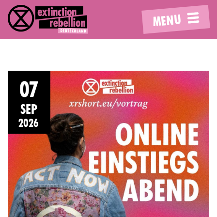
MENU
07
SEP
2026