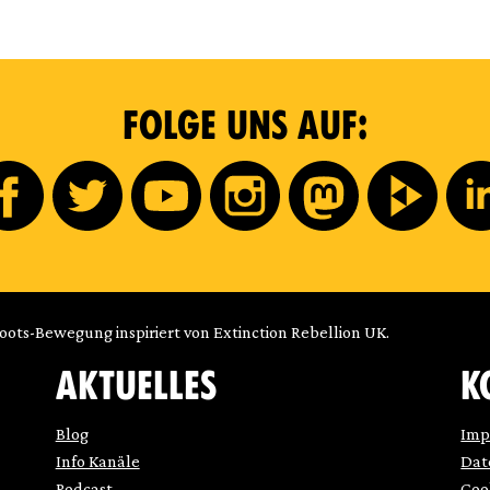
FOLGE UNS AUF:
roots-Bewegung inspiriert von Extinction Rebellion UK.
AKTUELLES
K
Blog
Imp
Info Kanäle
Dat
Podcast
Coo