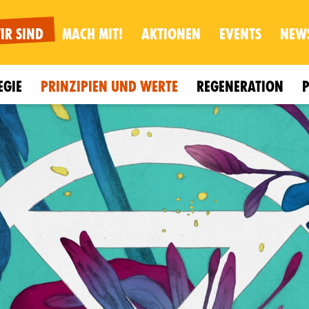
IR SIND
MACH MIT!
AKTIONEN
EVENTS
NEW
EGIE
PRINZIPIEN UND WERTE
REGENERATION