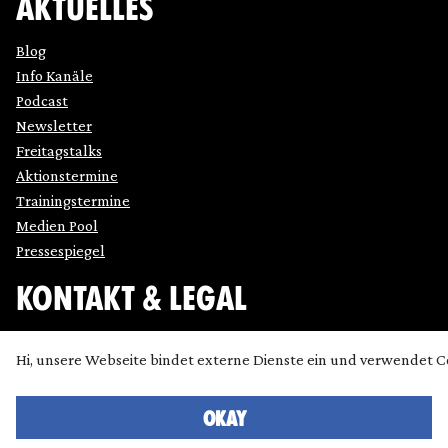
AKTUELLES
Blog
Info Kanäle
Podcast
Newsletter
Freitagstalks
Aktionstermine
Trainingstermine
Medien Pool
Pressespiegel
KONTAKT & LEGAL
Impressum
Hi, unsere Webseite bindet externe Dienste ein und verwendet C
Datenschutz
Cookie Einstellung anpassen
Kontakt
OKAY
Presse