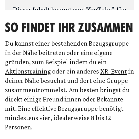
Dieser Inhalt kommt von "
YouTube
". Um
deine Privatsphäre zu schützen, fragen
SO FINDET IHR ZUSAMMEN
wir zuerst: Möchtest du den Inhalt laden?
Du kannst einer bestehenden Bezugsgruppe
ANSEHEN
IMMER LADEN
in der Nähe beitreten oder eine eigene
gründen, zum Beispiel indem du ein
Aktionstraining
oder ein anderes
XR-Event
in
deiner Nähe besuchst und dort eine Gruppe
zusammentrommelst. Am besten bringst du
direkt einige Freund:innen oder Bekannte
mit. Eine effektive Bezugsgruppe benötigt
mindestens vier, idealerweise 8 bis 12
Personen.