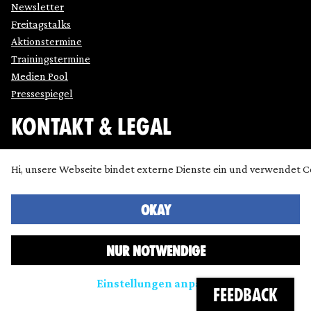
Newsletter
Freitagstalks
Aktionstermine
Trainingstermine
Medien Pool
Pressespiegel
KONTAKT & LEGAL
Impressum
Hi, unsere Webseite bindet externe Dienste ein und verwendet C
Datenschutz
Cookie Einstellung anpassen
Kontakt
OKAY
Presse
NUR NOTWENDIGE
Icons made by
SimpleIcon
,
Freepik
,
Bogdan Rosu
and
Dave Gandy
and
Chanut
from
www.flaticon.com
are licensed
Einstellungen anpassen
by
CC 3.0 BY
FEEDBACK