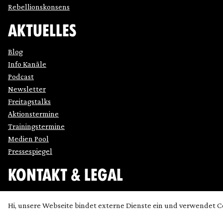
Rebellionskonsens
AKTUELLES
Blog
Info Kanäle
Podcast
Newsletter
Freitagstalks
Aktionstermine
Trainingstermine
Medien Pool
Pressespiegel
KONTAKT & LEGAL
Impressum
Hi, unsere Webseite bindet externe Dienste ein und verwendet C
Datenschutz
Cookie Einstellung anpassen