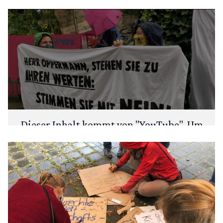
Dieser Inhalt kommt von "
YouTube
". Um
deine Privatsphäre zu schützen, fragen
wir zuerst: Möchtest du den Inhalt laden?
ANSEHEN
IMMER LADEN