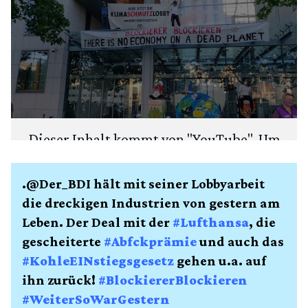
Dieser Inhalt kommt von "
YouTube
". Um
deine Privatsphäre zu schützen, fragen
wir zuerst: Möchtest du den Inhalt laden?
.@Der_BDI hält mit seiner Lobbyarbeit
die dreckigen Industrien von gestern am
ANSEHEN
IMMER LADEN
Leben. Der Deal mit der
#Lufthansa
, die
gescheiterte
#Abfckprämie
und auch das
#KohleEINstiegsgesetz
gehen u.a. auf
ihn zurück!
#BlockiererBlockieren
#WeiterSoWarGestern