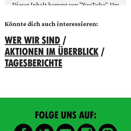
Dieser Inhalt kommt von "
YouTube
". Um
deine Privatsphäre zu schützen, fragen
wir zuerst: Möchtest du den Inhalt laden?
Könnte dich auch interessieren:
WER WIR SIND
/
ANSEHEN
IMMER LADEN
AKTIONEN IM ÜBERBLICK
/
TAGESBERICHTE
FOLGE UNS AUF: