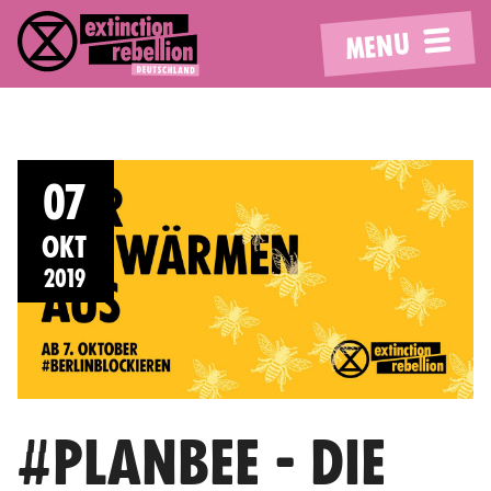
MENU
07
OKT
2019
#PLANBEE - DIE