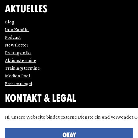
AKTUELLES
Blog
Info Kanäle
Podcast
Newsletter
Freitagstalks
Aktionstermine
Trainingstermine
Medien Pool
Pressespiegel
KONTAKT & LEGAL
Impressum
Hi, unsere Webseite bindet externe Dienste ein und verwendet C
Datenschutz
Cookie Einstellung anpassen
Kontakt
OKAY