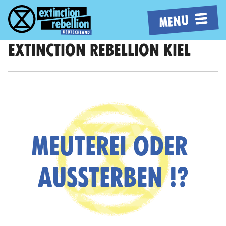
MENU
EXTINCTION REBELLION KIEL
MEUTEREI ODER
AUSSTERBEN !?