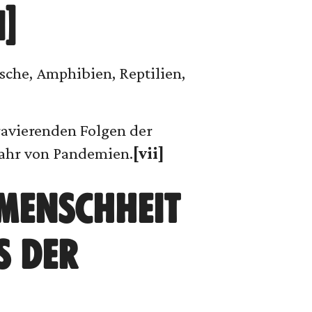
]
sche, Amphibien, Reptilien,
ravierenden Folgen der
fahr von Pandemien.
[vii]
MENSCHHEIT
S DER