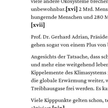
viele andere Ökosysteme breche
unbewohnbar.
[xvi]
2 Mrd. Mensc
hungernde Menschen und 280 Mio
[xvii]
Prof. Dr. Gerhard Adrian, Präs
gehen sogar von einem Plus von b
Angesichts der Tatsache, dass s
und mehr eine weitgehend lebens
Kippelemente des Klimasystems 
die globale Erwärmung weiter, w
Treibhausgase frei werden. Es 
Viele Kipppunkte gelten schon, t
aktiviert.
[xix]