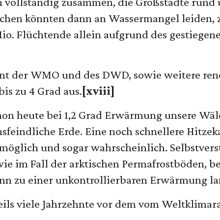
n vollständig zusammen, die Großstädte run
hen könnten dann an Wassermangel leiden, zu
. Flüchtende allein aufgrund des gestiegene
ident der WMO und des DWD, sowie weitere re
is zu 4 Grad aus.
[xviii]
chon heute bei 1,2 Grad Erwärmung unsere Wäl
feindliche Erde. Eine noch schnellere Hitzeka
möglich und sogar wahrscheinlich. Selbstvers
ie im Fall der arktischen Permafrostböden, be
kann zu einer unkontrollierbaren Erwärmung l
eils viele Jahrzehnte vor dem vom Weltklimara