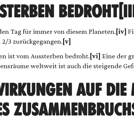
STERBEN BEDROHT[III
den Tag für immer von diesem Planeten.
[iv]
Fi
. 2/3 zurückgegangen.
[v]
ten ist vom Aussterben bedroht.
[vi]
Eine der g
ensräume weltweit ist auch die steigende Ge
IRKUNGEN AUF DIE 
ES ZUSAMMENBRUCH