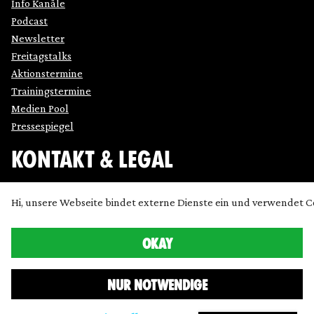
Info Kanäle
Podcast
Newsletter
Freitagstalks
Aktionstermine
Trainingstermine
Medien Pool
Pressespiegel
KONTAKT & LEGAL
Impressum
Hi, unsere Webseite bindet externe Dienste ein und verwendet C
Datenschutz
Cookie Einstellung anpassen
OKAY
Kontakt
Presse
NUR NOTWENDIGE
Icons made by
SimpleIcon
,
Freepik
,
Bogdan Rosu
and
Dave Gandy
and
Chanut
from
www.flaticon.com
are licensed