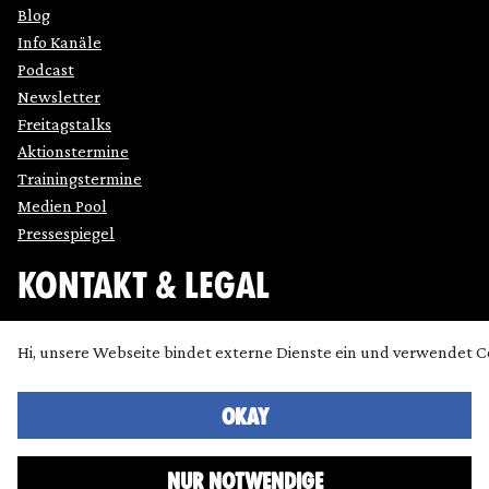
Blog
Info Kanäle
Podcast
Newsletter
Freitagstalks
Aktionstermine
Trainingstermine
Medien Pool
Pressespiegel
KONTAKT & LEGAL
Impressum
Hi, unsere Webseite bindet externe Dienste ein und verwendet C
Datenschutz
Cookie Einstellung anpassen
Kontakt
OKAY
Presse
NUR NOTWENDIGE
Icons made by
SimpleIcon
,
Freepik
,
Bogdan Rosu
and