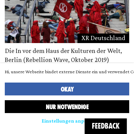
XR Deutschland
Die In vor dem Haus der Kulturen der Welt,
Berlin (Rebellion Wave, Oktober 2019)
Hi, unsere Webseite bindet externe Dienste ein und verwendet C
OKAY
Eine positive Vision
NUR NOTWENDIGE
Heißt das, Ihr würdet also eine Alternative zur
Einstellungen anpassen
„deep education“ vorschlagen?
FEEDBACK