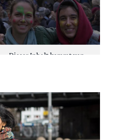
Dieser Inhalt kommt von
"
YouTube
". Um deine
Privatsphäre zu schützen,
fragen wir zuerst: Möchtest du
den Inhalt laden?
ANSEHEN
IMMER LADEN