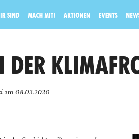
IR SIND
MACH MIT!
AKTIONEN
EVENTS
NEW
N DER KLIMAFR
i
am
08.03.2020