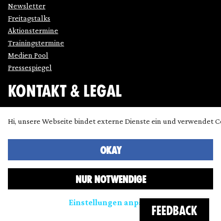
Newsletter
Freitagstalks
Aktionstermine
Trainingstermine
Medien Pool
Pressespiegel
KONTAKT & LEGAL
Impressum
Hi, unsere Webseite bindet externe Dienste ein und verwendet C
Datenschutz
Cookie Einstellung anpassen
Kontakt
OKAY
Presse
NUR NOTWENDIGE
Icons made by
SimpleIcon
,
Freepik
,
Bogdan Rosu
and
Dave Gandy
and
Chanut
from
www.flaticon.com
are licensed
Einstellungen anpassen
by
CC 3.0 BY
FEEDBACK