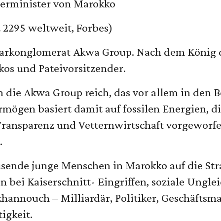
ierminister von Marokko
z 2295 weltweit, Forbes)
rarkonglomerat Akwa Group. Nach dem König d
kos und Pateivorsitzender.
die Akwa Group reich, das vor allem in den B
ermögen basiert damit auf fossilen Energien, d
ansparenz und Vetternwirtschaft vorgeworfen,
.
sende junge Menschen in Marokko auf die Str
n bei Kaiserschnitt- Eingriffen, soziale Ungl
Akhannouch – Milliardär, Politiker, Geschäfts
igkeit.