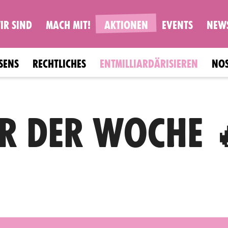
IR SIND
MACH MIT!
AKTIONEN
EVENTS
NEW
SENS
RECHTLICHES
ENTMILLIARDÄRISIEREN
NO
R DER WOCHE 