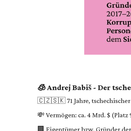
🧊 Andrej Babiš - Der tsc
🇨🇿🇸🇰 71 Jahre, tschechischer
💸 Vermögen: ca. 4 Mrd. $ (Platz
🏢 Eigentümer bzw. Gründer der