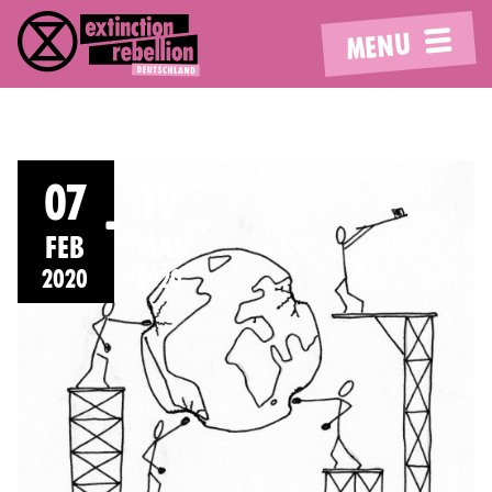
MENU
07
19
FEB
MAI
2020
2020