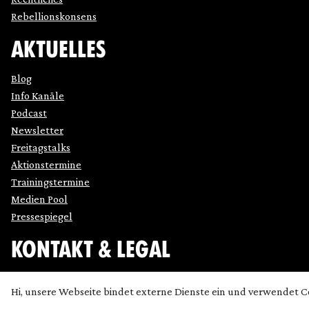
Rebellionskonsens
AKTUELLES
Blog
Info Kanäle
Podcast
Newsletter
Freitagstalks
Aktionstermine
Trainingstermine
Medien Pool
Pressespiegel
KONTAKT & LEGAL
Impressum
Hi, unsere Webseite bindet externe Dienste ein und verwendet C
Datenschutz