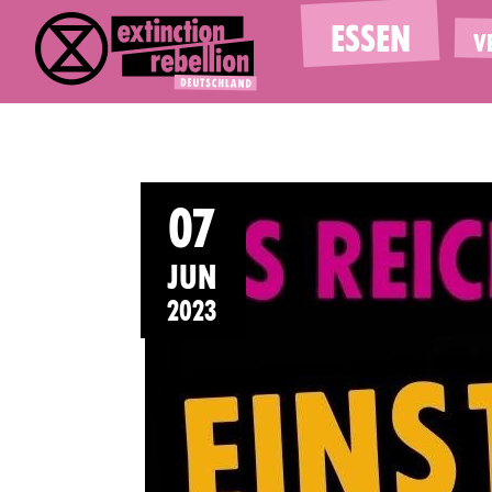
ESSEN
V
07
JUN
2023