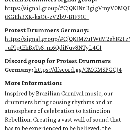
https://signal.group/#CjQKINnRgigVmyV0MQ
tKGEhBXK-kaOt-zV2b9-B1F91C_
Protest Drummers Germany:
https://signal.group/#CjQKIMZuIWtM2eh82
_uPlptEhBxTsS_m6QdiNuv8NTyL4CI
Discord group for Protest Drummers
Germany:
https://discord.gg/CMGMSPGCJ4
More Information:
Inspired by Brazilian Carnival music, our
drummers bring rousing rhythms and an
atmosphere of celebration to Extinction
Rebellion. Creating a vast wall of sound that
has to be experienced to be believed, the