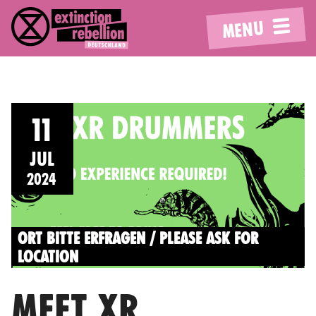
MENU
11
JUL
2024
ORT BITTE ERFRAGEN / PLEASE ASK FOR
LOCATION
MEET XR