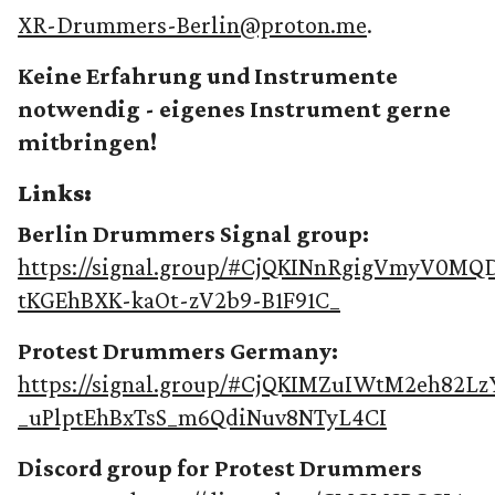
XR-Drummers-Berlin@proton.me
.
Keine Erfahrung und Instrumente
notwendig - eigenes Instrument gerne
mitbringen!
Links:
Berlin Drummers Signal group:
https://signal.group/#CjQKINnRgigVmyV0MQ
tKGEhBXK-kaOt-zV2b9-B1F91C_
Protest Drummers Germany:
https://signal.group/#CjQKIMZuIWtM2eh82
_uPlptEhBxTsS_m6QdiNuv8NTyL4CI
Discord group for Protest Drummers