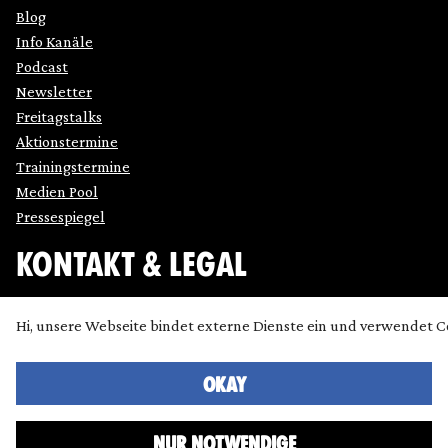
Blog
Info Kanäle
Podcast
Newsletter
Freitagstalks
Aktionstermine
Trainingstermine
Medien Pool
Pressespiegel
KONTAKT & LEGAL
Impressum
Hi, unsere Webseite bindet externe Dienste ein und verwendet C
Datenschutz
Cookie Einstellung anpassen
Kontakt
OKAY
Presse
NUR NOTWENDIGE
Icons made by
SimpleIcon
,
Freepik
,
Bogdan Rosu
and