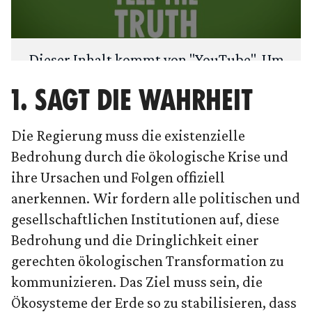
Dieser Inhalt kommt von "
YouTube
". Um
deine Privatsphäre zu schützen, fragen
1. SAGT DIE WAHRHEIT
wir zuerst: Möchtest du den Inhalt laden?
Die Regierung muss die existenzielle
ANSEHEN
IMMER LADEN
Bedrohung durch die ökologische Krise und
ihre Ursachen und Folgen offiziell
anerkennen. Wir fordern alle politischen und
gesellschaftlichen Institutionen auf, diese
Bedrohung und die Dringlichkeit einer
gerechten ökologischen Transformation zu
kommunizieren. Das Ziel muss sein, die
Ökosysteme der Erde so zu stabilisieren, dass