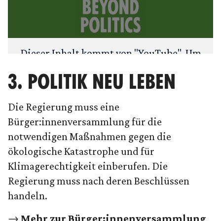
Dieser Inhalt kommt von "
YouTube
". Um
deine Privatsphäre zu schützen, fragen
3. POLITIK NEU LEBEN
wir zuerst: Möchtest du den Inhalt laden?
Die Regierung muss eine
ANSEHEN
IMMER LADEN
Bürger:innenversammlung für die
notwendigen Maßnahmen gegen die
ökologische Katastrophe und für
Klimagerechtigkeit einberufen. Die
Regierung muss nach deren Beschlüssen
handeln.
→
Mehr zur Bürger:innenversammlung