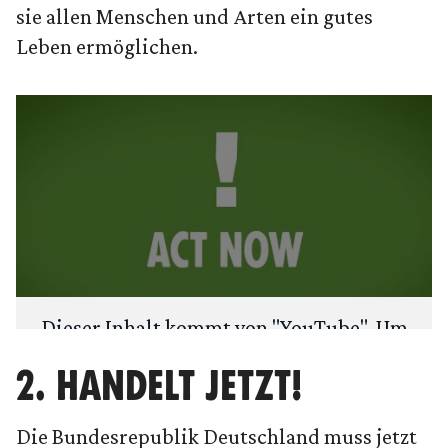
sie allen Menschen und Arten ein gutes
Leben ermöglichen.
Dieser Inhalt kommt von "
YouTube
". Um
deine Privatsphäre zu schützen, fragen
2. HANDELT JETZT!
wir zuerst: Möchtest du den Inhalt laden?
Die Bundesrepublik Deutschland muss jetzt
ANSEHEN
IMMER LADEN