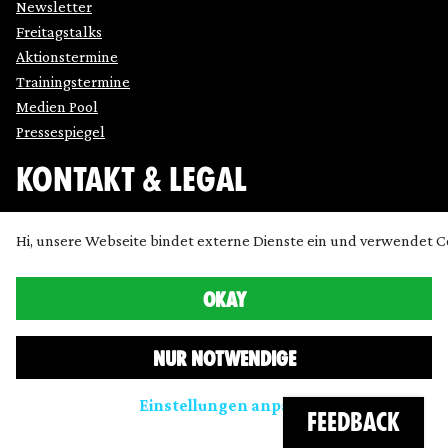
Newsletter
Freitagstalks
Aktionstermine
Trainingstermine
Medien Pool
Pressespiegel
KONTAKT & LEGAL
Impressum
Hi, unsere Webseite bindet externe Dienste ein und verwendet C
Datenschutz
Cookie Einstellung anpassen
OKAY
Kontakt
Presse
NUR NOTWENDIGE
Icons made by
SimpleIcon
,
Freepik
,
Bogdan Rosu
and
Dave Gandy
and
Chanut
from
www.flaticon.com
are licensed
Einstellungen anpassen
by
CC 3.0 BY
FEEDBACK