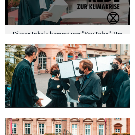
Dieser Inhalt kommt von "
YouTube
". Um
deine Privatsphäre zu schützen, fragen
wir zuerst: Möchtest du den Inhalt laden?
ANSEHEN
IMMER LADEN