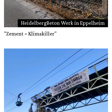
HeidelbergBeton Werk in Eppelheim
"Zement = Klimakiller"