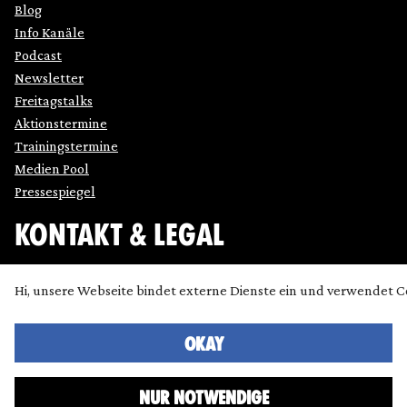
Blog
Info Kanäle
Podcast
Newsletter
Freitagstalks
Aktionstermine
Trainingstermine
Medien Pool
Pressespiegel
KONTAKT & LEGAL
Impressum
Hi, unsere Webseite bindet externe Dienste ein und verwendet C
Datenschutz
Cookie Einstellung anpassen
Kontakt
OKAY
Presse
NUR NOTWENDIGE
Icons made by
SimpleIcon
,
Freepik
,
Bogdan Rosu
and