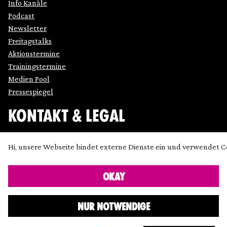
Info Kanäle
Podcast
Newsletter
Freitagstalks
Aktionstermine
Trainingstermine
Medien Pool
Pressespiegel
KONTAKT & LEGAL
Impressum
Hi, unsere Webseite bindet externe Dienste ein und verwendet C
Datenschutz
Cookie Einstellung anpassen
OKAY
Kontakt
Presse
NUR NOTWENDIGE
Icons made by
SimpleIcon
,
Freepik
,
Bogdan Rosu
and
Dave Gandy
and
Chanut
from
www.flaticon.com
are licensed