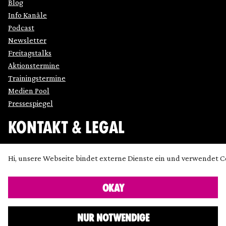
Blog
Info Kanäle
Podcast
Newsletter
Freitagstalks
Aktionstermine
Trainingstermine
Medien Pool
Pressespiegel
KONTAKT & LEGAL
Impressum
Hi, unsere Webseite bindet externe Dienste ein und verwendet C
Datenschutz
Cookie Einstellung anpassen
OKAY
Kontakt
Presse
NUR NOTWENDIGE
Icons made by
SimpleIcon
,
Freepik
,
Bogdan Rosu
and