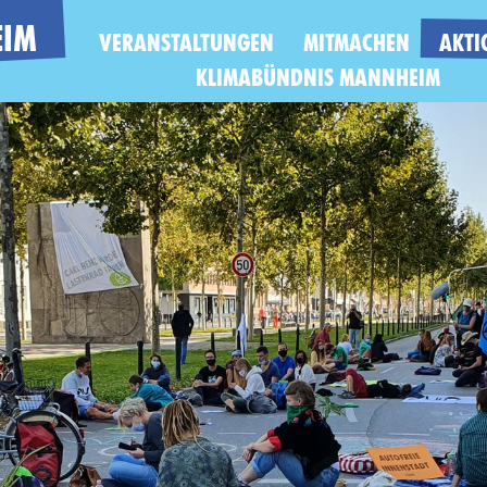
IM
VERANSTALTUNGEN
MITMACHEN
AKTI
KLIMABÜNDNIS MANNHEIM