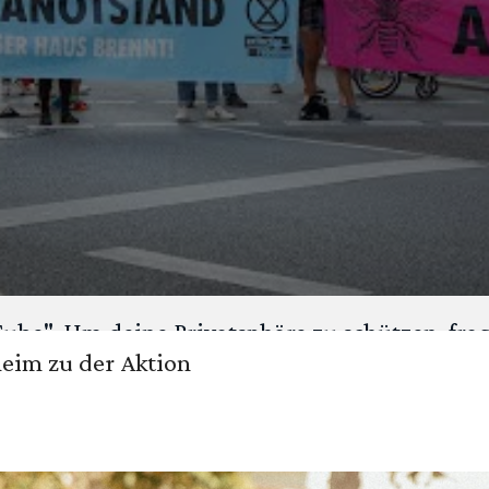
Tube
". Um deine Privatsphäre zu schützen, fra
im zu der Aktion
Inhalt laden?
ANSEHEN
IMMER LADEN