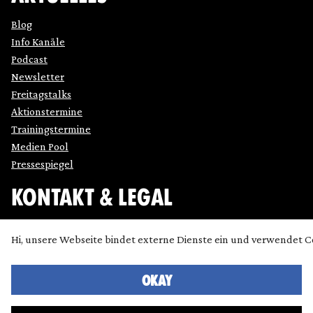
Blog
Info Kanäle
Podcast
Newsletter
Freitagstalks
Aktionstermine
Trainingstermine
Medien Pool
Pressespiegel
KONTAKT & LEGAL
Impressum
Hi, unsere Webseite bindet externe Dienste ein und verwendet C
Datenschutz
Cookie Einstellung anpassen
OKAY
Kontakt
Presse