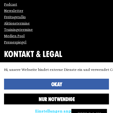
Podcast
Newsletter
Freitagstalks
Aktionstermine
Trainingstermine
Medien Pool
Pressespiegel
KONTAKT & LEGAL
Impressum
Hi, unsere Webseite bindet externe Dienste ein und verwendet C
Datenschutz
Cookie Einstellung anpassen
OKAY
Kontakt
Presse
NUR NOTWENDIGE
Icons made by
SimpleIcon
,
Freepik
,
Bogdan Rosu
and
Dave Gandy
and
Chanut
from
www.flaticon.com
are licensed
Einstellungen anpassen
by
CC 3.0 BY