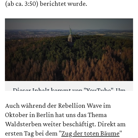
(ab ca. 3:50) berichtet wurde.
Dieser Inhalt kommt von "
YouTube
". Um
deine Privatsphäre zu schützen, fragen
Auch während der Rebellion Wave im
wir zuerst: Möchtest du den Inhalt laden?
Oktober in Berlin hat uns das Thema
Waldsterben weiter beschäftigt. Direkt am
ANSEHEN
IMMER LADEN
ersten Tag bei dem "
Zug der toten Bäume
"