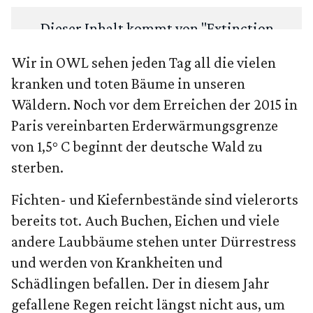
Dieser Inhalt kommt von "
Extinction
Rebellion Global
". Um deine Privatsphäre
Wir in OWL sehen jeden Tag all die vielen
zu schützen, fragen wir zuerst: Möchtest
kranken und toten Bäume in unseren
du den Inhalt laden?
Wäldern. Noch vor dem Erreichen der 2015 in
Paris vereinbarten Erderwärmungsgrenze
ANSEHEN
IMMER LADEN
von 1,5° C beginnt der deutsche Wald zu
sterben.
Fichten- und Kiefernbestände sind vielerorts
bereits tot. Auch Buchen, Eichen und viele
andere Laubbäume stehen unter Dürrestress
und werden von Krankheiten und
Schädlingen befallen. Der in diesem Jahr
gefallene Regen reicht längst nicht aus, um