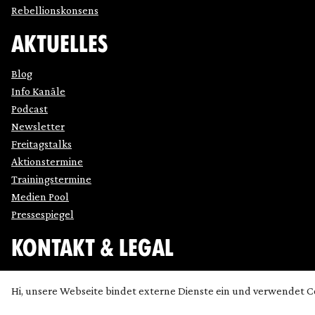
Rebellionskonsens
AKTUELLES
Blog
Info Kanäle
Podcast
Newsletter
Freitagstalks
Aktionstermine
Trainingstermine
Medien Pool
Pressespiegel
KONTAKT & LEGAL
Impressum
Hi, unsere Webseite bindet externe Dienste ein und verwendet C
Datenschutz
Cookie Einstellung anpassen