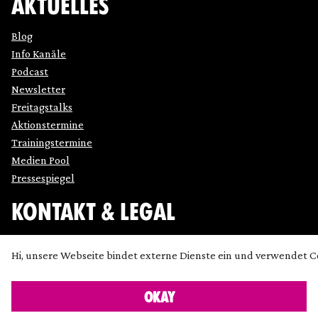
AKTUELLES
Blog
Info Kanäle
Podcast
Newsletter
Freitagstalks
Aktionstermine
Trainingstermine
Medien Pool
Pressespiegel
KONTAKT & LEGAL
Impressum
Hi, unsere Webseite bindet externe Dienste ein und verwendet C
Datenschutz
Cookie Einstellung anpassen
OKAY
Kontakt
Presse