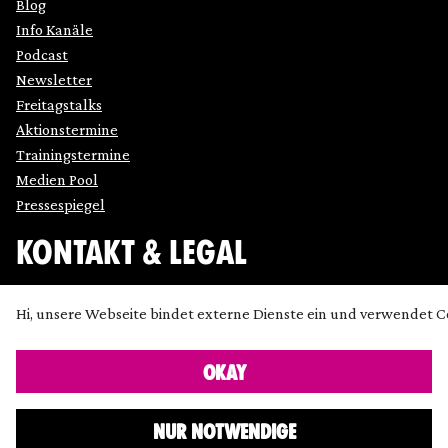
Blog
Info Kanäle
Podcast
Newsletter
Freitagstalks
Aktionstermine
Trainingstermine
Medien Pool
Pressespiegel
KONTAKT & LEGAL
Impressum
Hi, unsere Webseite bindet externe Dienste ein und verwendet C
Datenschutz
Cookie Einstellung anpassen
OKAY
Kontakt
Presse
NUR NOTWENDIGE
Icons made by
SimpleIcon
,
Freepik
,
Bogdan Rosu
and