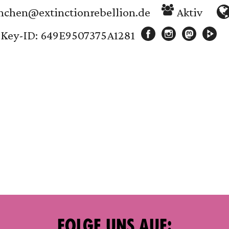
chen@extinctionrebellion.de
Aktiv
Key-ID: 649E9507375A1281
FOLGE UNS AUF: