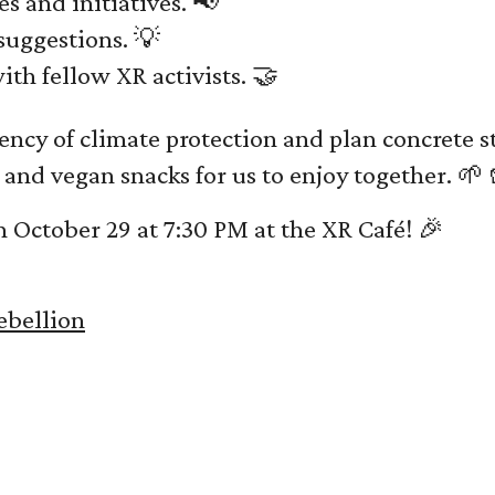
s and initiatives. 📢
suggestions. 💡
th fellow XR activists. 🤝
ncy of climate protection and plan concrete st
s and vegan snacks for us to enjoy together. 🌱
 October 29 at 7:30 PM at the XR Café! 🎉
ebellion